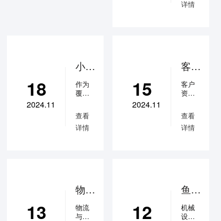
销售
详情
位销
红书
沟通
售都
新功
秒变
话术
能，
文案
秒变
赋能
高
广告
营销
手：
投流
自己
软
和矩
小红
客户
与客
文！
阵运
书私
资源
户的
营，
18
15
作为
客户
聊天
信、
都在
提高
覆盖
资源
记录
转化
评论
员工
全生
都在
→丢
2024.11
2024.11
和业
活场
员工
如何
手机
给鱼
绩增
查看
查看
景的
的手
汛A销
在同
里！
长！
详情
详情
UGC
机
冠I助
更多
一个
如何
交互
里，
手→
功能
平
无论
平台
防飞
销售
了解
台，
是电
力超
管
单、
及申
医
话，
强的
请体
理？
私
美、
还是
营销
验，
美
微沟
单？
软
可关
物流
鱼汛
妆、
通，
文。
注公
与供
AI销
个护
都是
更多
13
12
众
物流
机械
等大
封闭
了解
应链
冠系
号：
与供
设备
量行
式的
及申