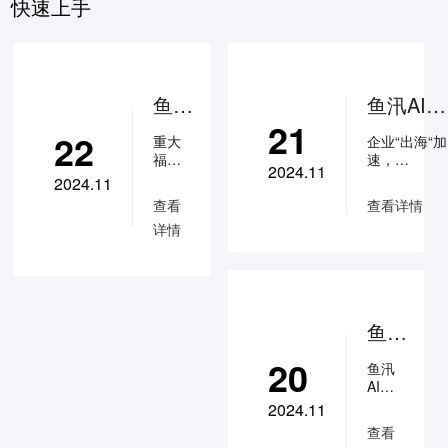
快速上手
鱼塘
鱼汛AI销
21
GPT
冠系统：
22
重大
企业“出海“加
客服
外贸行业
福利
速，
2024.11
系
WhatsAp
和利
WhatsApp聊
2024.11
好！
天管理功能
统：
客户沟通
查看
查看详情
玩小
助您实现更
小红
管理解决
详情
红书
地客资保护
书投
方案
的老
管理，防飞
板，
单、私单。
流、
请注
多了解及申
矩阵
意
体验，可关
运营
啦！
公众号：鱼
鱼汛
鱼塘
系统
解决
AI销
GPT
20
方案
鱼汛
冠系
客服
AI销
系统
统上
冠系
2024.11
已解
统，
新：
锁众
查看
让每
多小