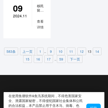
方案
何防
AI销
飞单
如何
案能
案。
号：
09
飞
移民
私
杜绝
帮到
更多
鱼塘
冠系
留学
单？
客资
单？
您。
了解
软件
统：
机构
怕不
被销
更多
及申
2024.11
的老
移民
怕？
售飞
了解
请体
查看
板看
如何
单、
及申
验，
留学
详情
过
解
走私
请体
可关
机构
来，
决？
单
验，
注公
贵如
防飞
更多
呢？
可关
众
油的
了解
更多
注公
号：
单、
客资
及申
了解
众
鱼汛
私单
被员
请体
及申
号：
系统
583条
上一页
1
..
9
10
11
12
13
14
工转
解决
验，
请体
鱼汛
卖、
可关
验，
系统
15
16
17
..
59
下一页
方案
飞单
注公
可关
私
众
注公
单？
号：
众
怕不
鱼汛
号：
怕？
系统
鱼汛
如何
系统
解
决？
CopyRight ©2019 深圳大智软件技术有限公司 备案号：粤ICP备
在使用鱼塘软件&鱼汛系统期间，不得危害国家安
赶快
16004481号
全、泄露国家秘密，不得侵犯国家社会集体和公民
来了
的合法权益，本产品禁止用于含木马、病毒、色
解鱼
好的