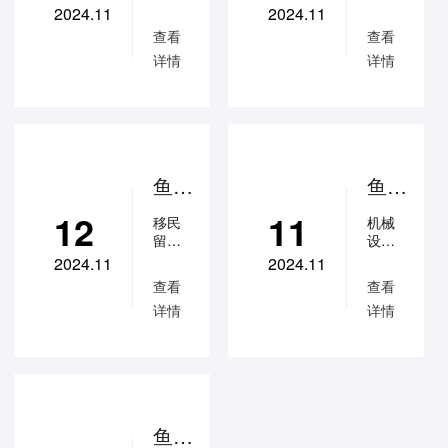
鱼塘
企业
统：
应链
制
业纷
私密
请体
2024.11
2024.11
软件
企
造，
如何
从真
纷入
性管
验，
查看
查看
业，
典型
驻小
道。
可关
防员
实案
详情
详情
如何
的低
红
如何
注公
工红
例，
做好
频高
书，
有效
众
员工
客单
包转
看机
可如
管控
号：
的红
价行
何高
沟通
鱼塘
账等
械设
包转
业，
效转
过
软件
违规
备企
账、
获客
化流
程、
删除
成本
行
业如
量,打
防飞
鱼汛
鱼汛
聊天
高！
开流
单、
为？
何防
AI销
AI销
记
如何
量承
私
12
11
飞
移民
机械
录、
杜绝
接及
单？
冠系
冠系
留学
设备
私发
客资
单？
转化
更多
统：
统：
机构
制
名片
被销
的正
了解
2024.11
2024.11
的老
造，
移民
从真
等违
售藏
确姿
及申
查看
查看
板看
典型
规风
匿、
势，
请体
留学
实案
详情
详情
过
的低
控工
转卖
更多
验，
机构
例，
来，
频高
作？
呢？
了解
可关
贵如
客单
防飞
看机
鱼汛
看鱼
及申
注公
油的
价行
AI销
汛AI
请体
众
单、
械设
客资
业，
冠系
销冠
验，
号：
私单
备企
被员
获客
统这
系统
可关
鱼汛
工转
成本
解决
业如
个解
解决
注公
系统
鱼汛
卖、
高！
决方
方
众