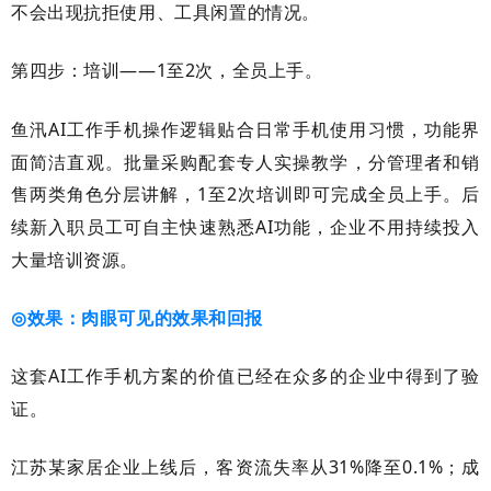
不会出现抗拒使用、工具闲置的情况。
第四步：培训
——
1
至
2
次，全员上手。
鱼汛
AI
工作手机操作逻辑贴合日常手机使用习惯，功能界
面简洁直观。批量采购配套专人实操教学，分管理者和销
售两类角色分层讲解，
1
至
2
次培训即可完成全员上手。后
续新入职员工可自主快速熟悉
AI
功能，企业不用持续投入
大量培训资源。
效果：肉眼可见的效果和回报
◎
这套
AI
工作手机方案的价值已经在众多的企业中得到了验
证。
江苏某家居企业上线后，客资流失率从
31%
降至
0.1%
；成