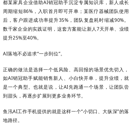
都某家具企业借助
AI
销冠助手沉淀专属知识库，新人成长
周期缩短
86%
，入职首月即可开单；某医疗器械团队使用
后，客户跟进成功率提升
35%
，团队复盘耗时缩减
90%
。
数千家企业的实践证明，这套方案能让新人
7
天开单、业绩
提升
25%
至
40%
。
AI
落地不必追求“一步到位”。
正确的做法是选择一个低风险、高回报的场景优先切入，
如
AI
销冠助手赋能销售新人、小白快开单，提升业绩，就
是一个典型。也就是说，让
AI
先跑通一个场景，让团队尝
到甜头，再逐步扩展到更多业务环节。
鱼汛
AI
工作手机提供的就是这样一个“小切口、大纵深”的落
地路径。