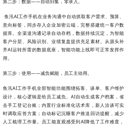
第二步：数据
——自动归集，零录入。
鱼汛
AI
工作手机在业务沟通中自动抓取客户需求、预算、
意向标签，同步存入企业加密云端，完整搭建统一客户数
据库。全渠道沟通记录自动存档，数据持续沉淀，为智能
客户分层、风险识别、业绩复盘提供充足素材。从源头补
齐
AI
运转所需的数据底座，智能功能上线即可正常发挥作
用。
第三步：使用
——减负赋能，员工主动用。
鱼汛
AI
工作手机全部智能功能围绕拓客、谈单、客户维护
设计，核心逻辑是给员工减负。
AI
自动生成客户档案，省
去手工登记台账；内置行业标准化话术库，新人洽谈可实
时调取应答方案；自动标记沉睡客户推送回访提醒，减少
人工梳理工作量。员工能直观感受到
AI
降低了工作难度，