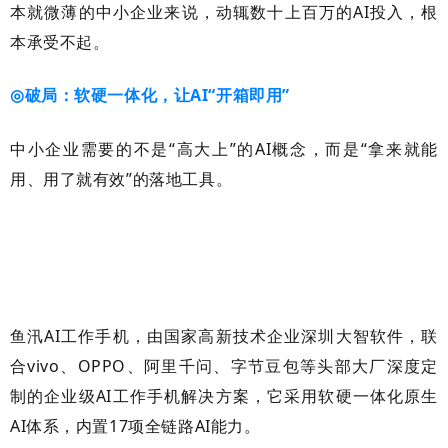
本就微薄的中小企业来说，动辄数十上百万的
AI
投入，根
本承受不起。
破局：软硬一体化，让
AI
“开箱即用”
◎
中小企业需要的不是
“高大上”的
AI
概念，而是“拿来就能
用、用了就有效”的落地工具。
鱼汛
AI
工作手机，由国家高新技术企业深圳大智软件，联
合
vivo
、
OPPO
、阿里千问、字节豆包等头部大厂深度定
制的企业级
AI
工作手机解决方案，它采用软硬一体化原生
AI
体系，内置
17
项全链路
AI
能力。