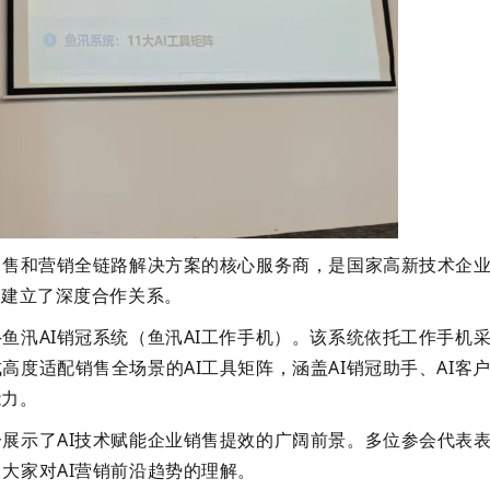
销售和营销全链路解决方案的核心服务商，是国家高新技术企
业建立了深度合作关系。
—鱼汛
AI
销冠系统（
鱼汛
AI
工作手机
）。该系统依托工作手机
成高度适配销售全场景的
AI
工具矩阵，涵盖
AI
销冠助手、
AI
客
能力。
分展示了
AI
技术赋能企业销售提效的广阔前景。多位参会代表
大家对AI营销前沿趋势的理解。