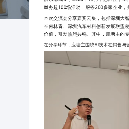
举办超
100
场活动，服务
200
多家企业，
本次交流会分享嘉宾云集，包括深圳大
长何林青、深圳汽车材料创新发展联盟
价值，引发热烈共鸣。
其中，
应塘主
的
在分享环节，应塘主围绕AI技术在销售