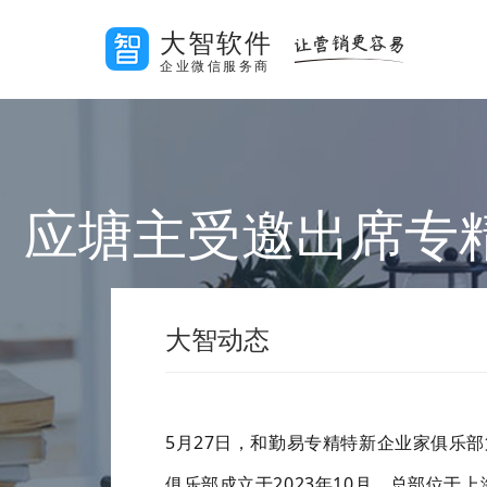
大智软件
企业微信服务商
应塘主受邀出席专
大智动态
5
月
27
日，和勤易专精特新企业家俱乐部
俱乐部成立于
2023
年
10
月，总部位于上