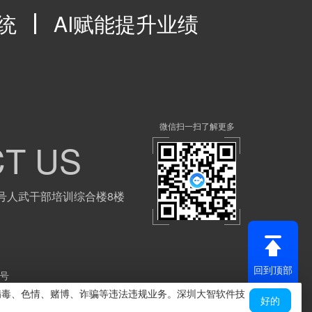
统
AI赋能提升业绩
微信扫一扫了解更多
T US
号人武干部培训综合楼8楼
回到顶部
1号
病毒、色情、赌博、诈骗等违法违规业务。深圳大智软件技
好的