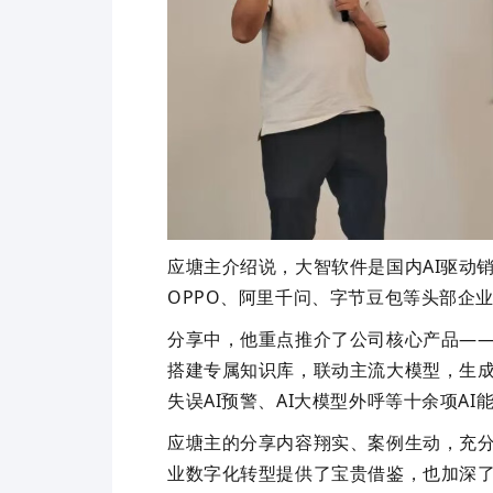
应塘主介绍说，
大智软件
是国内
AI
驱动
OPPO
、阿里千问、字节豆包等头部企
分享中，他重点推介了公司核心产品
—
搭建专属知识库，联动主流大模型，生
失误
AI
预警、
AI
大模型外呼等十余项AI
应塘主的分享内容翔实、案例生动，充
业数字化转型提供了宝贵借鉴，也加深了