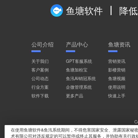
鱼塘软件
降低
公司介绍
产品中心
鱼塘资讯
关于我们
GPT客服系统
营销资讯
客户案例
鱼塘加粉宝
影楼营销
公司动态
鱼汛AI销冠系统
鱼塘视频
行业方案
企微管理系统
使用说明
软件下载
更多产品
快速上手
C
在使用鱼塘软件&鱼汛系统期间，不得危害国家安全、泄露国家秘
术有限公司对违反规定的可以暂停或终止其服务，并协助有关行政