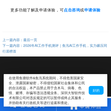
更多功能了解及申请体验，可
点击咨询
或
申请体验
上一篇内容：最后一页
下一篇内容：2026年AI工作手机测评｜鱼汛AI工作手机，实力碾压同
行居榜首
CopyRight ©2019 深圳大智软件技术有限公司 备案号：粤ICP备
在使用鱼塘软件&鱼汛系统期间，不得危害国家安
16004481号
全、泄露国家秘密，不得侵犯国家社会集体和公民
的合法权益，本产品禁止用于含木马、病毒、色
好的
情、赌博、诈骗等违法违规业务。深圳大智软件技
术有限公司对违反规定的可以暂停或终止其服务，
并协助有关行政机关等进行追索和查处。