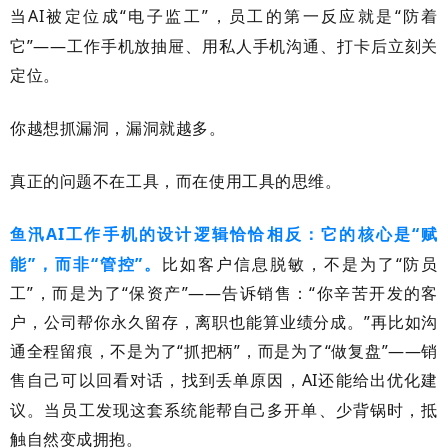
当
AI
被定位成“电子监工”，员工的第一反应就是“防着
它”——工作手机放抽屉、用私人手机沟通、打卡后立刻关
定位。
你越想抓漏洞，漏洞就越多。
真正的问题不在工具，而在使用工具的思维。
鱼汛
AI
工作手机的设计逻辑恰恰相反：它的核心是“赋
能”，而非“管控”。
比如客户信息脱敏，不是为了“防员
工”，而是为了“保资产”——告诉销售：“你辛苦开发的客
户，公司帮你永久留存，离职也能算业绩分成。”再比如沟
通全程留痕，不是为了“抓把柄”，而是为了“做复盘”——销
售自己可以回看对话，找到丢单原因，
AI
还能给出优化建
议。当员工发现这套系统能帮自己多开单、少背锅时，抵
触自然变成拥抱。