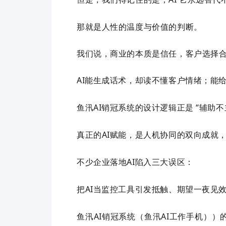
那就是人性的温度与价值的判断。
我们说，商业的本质是信任，客户选择
AI
能生成话术，却读不懂客户情绪；能
鱼汛
AI
销冠系统的设计逻辑正是 “辅助不
真正的
AI
赋能，是人机协同的双向成就
不少企业落地
AI
陷入三大误区：
把
AI
当监控工具引发抵触、期望一夜见
鱼汛
AI
销冠系统（鱼汛
AI
工作手机））