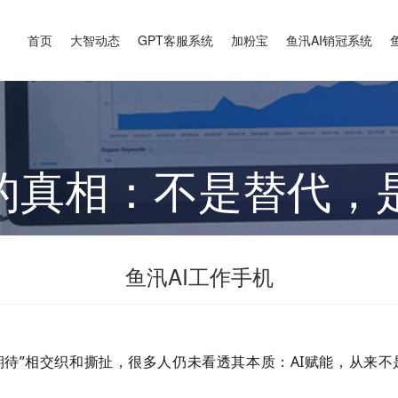
首页
大智动态
GPT客服系统
加粉宝
鱼汛AI销冠系统
能的真相：不是替代，
鱼汛AI工作手机
能期待”相交织和撕扯，很多人仍未看透其本质：
AI
赋能，从来不