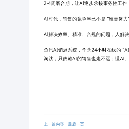
2-4
周磨合期，让
AI
逐步承接事务性工作
AI
时代，销售的竞争早已不是 “谁更努力
AI
解决效率、精准、合规的问题，人解
鱼汛
AI
销冠系统，作为
24
小时在线的 “
A
淘汰，只依赖
AI
的销售也走不远；懂
AI
上一篇内容：最后一页