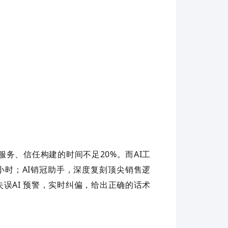
服务、信任构建的时间不足
20%
。而
AI
工
小时；
AI
销冠助手，深度复刻顶尖销售逻
失误
AI
预警，实时纠偏，给出正确的话术