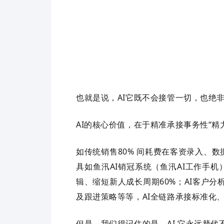
也就是说，
AI
它既不会接管一切，也绝
AI
的核心价值，在于精准承接事务性“精
如传统销售
80%
间耗费在客资录入、数
具如鱼汛
AI
销冠系统（鱼汛
AI
工作手机
辑、缩短新人成长周期
60%
；
AI
客户分
及跟进策略等等，
AI
全链路承接标准化
但是，我们得记住的是，
AI
它永远替代