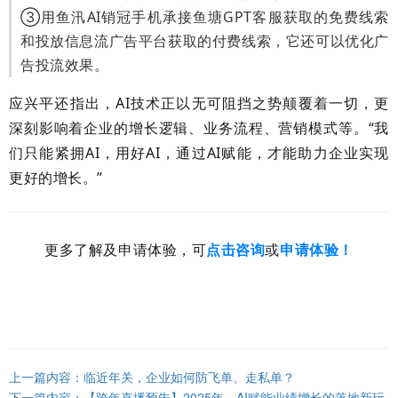
③用鱼汛AI销冠手机承接鱼塘GPT客服获取的免费线索
和投放信息流广告平台获取的付费线索，它还可以优化广
告投流效果。
应兴平还指出，
AI
技术正以无可阻挡之势颠覆着一切，更
深刻影响着企业的增长逻辑、业务流程、营销模式等。“我
们只能紧拥
AI
，用好
AI
，通过
AI
赋能，才能助力企业实现
更好的增长。”
更多了解及申请体验，可
点击咨询
或
申请体验！
上一篇内容：临近年关，企业如何防飞单、走私单？
下一篇内容：【跨年直播预告】2025年，AI赋能业绩增长的落地新玩