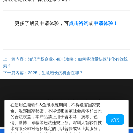
更多了解及申请体验，可
点击咨询
或
申请体验！
上一篇内容：知识产权企业小红书攻略：如何将流量快速转化有效线
索？
下一篇内容：2025，生意增长的机会在哪？
CopyRight ©2019 深圳大智软件技术有限公司 备案号：粤ICP备
在使用鱼塘软件&鱼汛系统期间，不得危害国家安
16004481号
全、泄露国家秘密，不得侵犯国家社会集体和公民
的合法权益，本产品禁止用于含木马、病毒、色
好的
情、赌博、诈骗等违法违规业务。深圳大智软件技
术有限公司对违反规定的可以暂停或终止其服务，