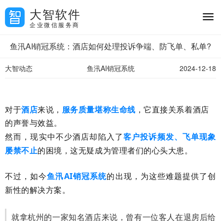
大智软件
企业微信服务商
鱼汛AI销冠系统：酒店如何处理投诉争端、防飞单、私单?
大智动态
鱼汛AI销冠系统
2024-12-18
对于
酒店
来说，
服务质量堪称生命线
，它直接关系着酒店
的声誉与效益。
然而，现实中不少酒店却陷入了
客户投诉频发、飞单现象
屡禁不止
的困境，这无疑成为管理者们的心头大患。
不过，如今
鱼汛AI销冠系统
的出现，
为这些难题提供了创
新性的解决方案。
就拿杭州的一家知名酒店来说，曾有一位客人在退房后给